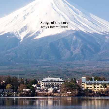
Songs of the core
ways intercultural